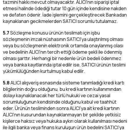
tazmini hakkı mevcut olmayacaktır. ALICI’nın siparişi iptal
etmesi halinde ödediği tutar 10 gün içinde kendisine nakden
ve defaten ödenir. İade işlemini gerçekleştirecek Bankadan
kaynaklanan gecikmelerden SATICI sorumlu tutulamaz.
5.7
Sözleşme konusu ürünün teslimatı için işbu
sözleşmenin imzalı nüshasının SATICI’ya ulaştırılmış olması
veya bu sözleşmenin elektronik ortamda onaylanmış olası
ve bedelinin ALICI’nın tercih ettiği ödeme şekli ile ödenmiş
olması şarttır. Herhangi bir nedenle ürün bedeli ödenmez
veya banka kayıtlarında iptal edilir ise, SATICI ürünün teslimi
yükümlülüğünden kurtulmuş kabul edilir.
5.8
ALICI alışveriş esnasında sisteme tanımladığı kredi kartı
bilgilerinin doğru olduğunu, bu kredi kartının kullanımından
dolayı kaynaklanacak her türlü hukuki ve cezai yasal
sorumluluğunun kendisinde olduğunu kabul ve taahhüt
eder. Ürünün tesliminden sonra ALICI’ya ait kredi kartının
ALICI’nın kusurundan kaynaklanmayan bir şekilde yetkisiz
kişilerce haksız veya hukuka aykırı olarak kullanılması nedeni
ile ilgili banka veya finans kuruluşun ürün bedelini SATICI’ya