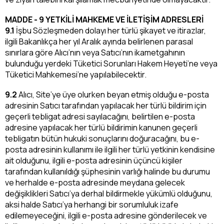
MADDE - 9 YETKİLİ MAHKEME VE İLETİŞİM ADRESLERİ
9.1
İşbu Sözleşmeden dolayı her türlü şikayet ve itirazlar,
ilgili Bakanlıkça her yıl Aralık ayında belirlenen parasal
sınırlara göre Alıcı’nın veya Satıcı’nın ikametgahının
bulunduğu yerdeki Tüketici Sorunları Hakem Heyeti’ne veya
Tüketici Mahkemesi’ne yapılabilecektir.
9.2
Alıcı, Site’ye üye olurken beyan etmiş olduğu e-posta
adresinin Satıcı tarafından yapılacak her türlü bildirim için
geçerli tebligat adresi sayılacağını, belirtilen e-posta
adresine yapılacak her türlü bildirimin kanunen geçerli
tebligatın bütün hukuki sonuçlarını doğuracağını, bu e-
posta adresinin kullanımı ile ilgili her türlü yetkinin kendisine
ait olduğunu, ilgili e-posta adresinin üçüncü kişiler
tarafından kullanıldığı şüphesinin varlığı halinde bu durumu
ve herhalde e-posta adresinde meydana gelecek
değişiklikleri Satıcı’ya derhal bildirmekle yükümlü olduğunu,
aksi halde Satıcı’ya herhangi bir sorumluluk izafe
edilemeyeceğini, ilgili e-posta adresine gönderilecek ve