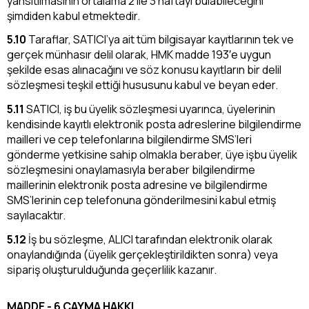
yansıtılmasının ortalama 2 ile 3 haftayı bulabileceğini
şimdiden kabul etmektedir.
5.10
Taraflar, SATICI’ya ait tüm bilgisayar kayıtlarının tek ve
gerçek münhasır delil olarak, HMK madde 193′e uygun
şekilde esas alınacağını ve söz konusu kayıtların bir delil
sözleşmesi teşkil ettiği hususunu kabul ve beyan eder.
5.11
SATICI, iş bu üyelik sözleşmesi uyarınca, üyelerinin
kendisinde kayıtlı elektronik posta adreslerine bilgilendirme
mailleri ve cep telefonlarına bilgilendirme SMS’leri
gönderme yetkisine sahip olmakla beraber, üye işbu üyelik
sözleşmesini onaylamasıyla beraber bilgilendirme
maillerinin elektronik posta adresine ve bilgilendirme
SMS’lerinin cep telefonuna gönderilmesini kabul etmiş
sayılacaktır.
5.12
İş bu sözleşme, ALICI tarafından elektronik olarak
onaylandığında (üyelik gerçekleştirildikten sonra) veya
sipariş oluşturulduğunda geçerlilik kazanır.
MADDE - 6 CAYMA HAKKI