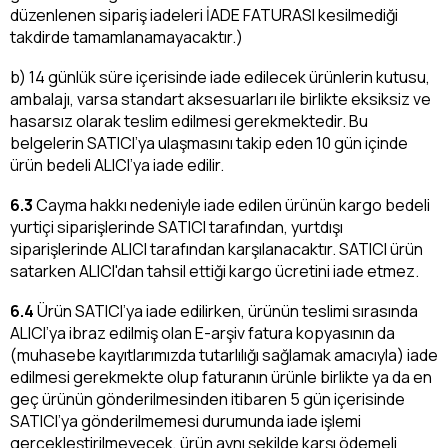
düzenlenen sipariş iadeleri İADE FATURASI kesilmediği
takdirde tamamlanamayacaktır.)
b) 14 günlük süre içerisinde iade edilecek ürünlerin kutusu,
ambalajı, varsa standart aksesuarları ile birlikte eksiksiz ve
hasarsız olarak teslim edilmesi gerekmektedir. Bu
belgelerin SATICI’ya ulaşmasını takip eden 10 gün içinde
ürün bedeli ALICI’ya iade edilir.
6.3
Cayma hakkı nedeniyle iade edilen ürünün kargo bedeli
yurtiçi siparişlerinde SATICI tarafından, yurtdışı
siparişlerinde ALICI tarafından karşılanacaktır. SATICI ürün
satarken ALICI'dan tahsil ettiği kargo ücretini iade etmez.
6.4
Ürün SATICI’ya iade edilirken, ürünün teslimi sırasında
ALICI’ya ibraz edilmiş olan E-arşiv fatura kopyasının da
(muhasebe kayıtlarımızda tutarlılığı sağlamak amacıyla) iade
edilmesi gerekmekte olup faturanın ürünle birlikte ya da en
geç ürünün gönderilmesinden itibaren 5 gün içerisinde
SATICI’ya gönderilmemesi durumunda iade işlemi
gerçekleştirilmeyecek, ürün aynı şekilde karşı ödemeli