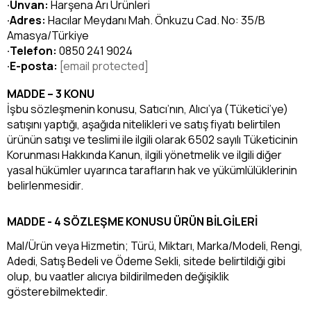
·Unvan:
Harşena Arı Ürünleri
·Adres:
Hacılar Meydanı Mah. Önkuzu Cad. No: 35/B
Amasya/Türkiye
·Telefon:
0850 241 9024
·E-posta:
[email protected]
MADDE – 3 KONU
İşbu sözleşmenin konusu, Satıcı’nın, Alıcı’ya (Tüketici’ye)
satışını yaptığı, aşağıda nitelikleri ve satış fiyatı belirtilen
ürünün satışı ve teslimi ile ilgili olarak 6502 sayılı Tüketicinin
Korunması Hakkında Kanun, ilgili yönetmelik ve ilgili diğer
yasal hükümler uyarınca tarafların hak ve yükümlülüklerinin
belirlenmesidir.
MADDE - 4 SÖZLEŞME KONUSU ÜRÜN BİLGİLERİ
Mal/Ürün veya Hizmetin; Türü, Miktarı, Marka/Modeli, Rengi,
Adedi, Satış Bedeli ve Ödeme Sekli, sitede belirtildiği gibi
olup, bu vaatler alıcıya bildirilmeden değişiklik
gösterebilmektedir.