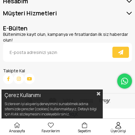
Hesabım
Müşteri Hizmetleri
E-Bülten
Bültenimize kayıt olun, kampanya ve fırsatlardan ilk siz haberdar
olun!
Takipte Kal
Çerez Kullanımı
Sizlere en iyi alışveriş deneyimini sunabilmek adına
sitemizde çerezler(cookies) kullanmaktayız. Detaylı bilgi
için Kvkk sözleşmesini inceleyebilirsiniz.
Anasayfa
Favorilerim
Sepetim
Üye Girişi