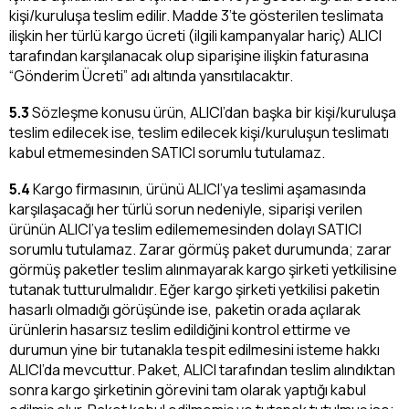
kişi/kuruluşa teslim edilir. Madde 3’te gösterilen teslimata
ilişkin her türlü kargo ücreti (ilgili kampanyalar hariç) ALICI
tarafından karşılanacak olup siparişine ilişkin faturasına
“Gönderim Ücreti” adı altında yansıtılacaktır.
5.3
Sözleşme konusu ürün, ALICI’dan başka bir kişi/kuruluşa
teslim edilecek ise, teslim edilecek kişi/kuruluşun teslimatı
kabul etmemesinden SATICI sorumlu tutulamaz.
5.4
Kargo firmasının, ürünü ALICI’ya teslimi aşamasında
karşılaşacağı her türlü sorun nedeniyle, siparişi verilen
ürünün ALICI’ya teslim edilememesinden dolayı SATICI
sorumlu tutulamaz. Zarar görmüş paket durumunda; zarar
görmüş paketler teslim alınmayarak kargo şirketi yetkilisine
tutanak tutturulmalıdır. Eğer kargo şirketi yetkilisi paketin
hasarlı olmadığı görüşünde ise, paketin orada açılarak
ürünlerin hasarsız teslim edildiğini kontrol ettirme ve
durumun yine bir tutanakla tespit edilmesini isteme hakkı
ALICI’da mevcuttur. Paket, ALICI tarafından teslim alındıktan
sonra kargo şirketinin görevini tam olarak yaptığı kabul