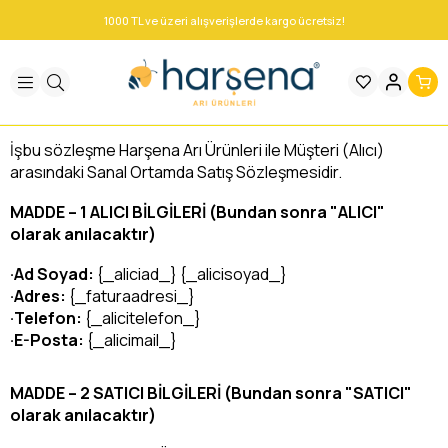
1000 TL ve üzeri alışverişlerde kargo ücretsiz!
İşbu sözleşme Harşena Arı Ürünleri ile Müşteri (Alıcı)
arasındaki Sanal Ortamda Satış Sözleşmesidir.
MADDE – 1 ALICI BİLGİLERİ (Bundan sonra "ALICI"
olarak anılacaktır)
·Ad Soyad:
{_aliciad_} {_alicisoyad_}
·Adres:
{_faturaadresi_}
·Telefon:
{_alicitelefon_}
·E-Posta:
{_alicimail_}
MADDE – 2 SATICI BİLGİLERİ (Bundan sonra "SATICI"
olarak anılacaktır)