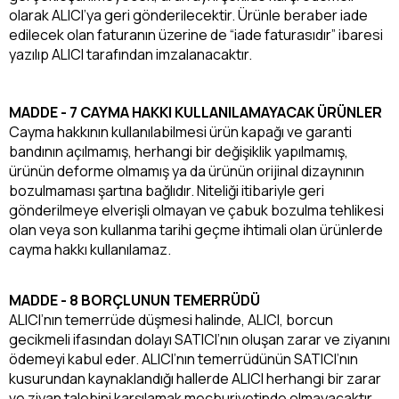
olarak ALICI’ya geri gönderilecektir. Ürünle beraber iade
edilecek olan faturanın üzerine de “iade faturasıdır” ibaresi
yazılıp ALICI tarafından imzalanacaktır.
MADDE - 7 CAYMA HAKKI KULLANILAMAYACAK ÜRÜNLER
Cayma hakkının kullanılabilmesi ürün kapağı ve garanti
bandının açılmamış, herhangi bir değişiklik yapılmamış,
ürünün deforme olmamış ya da ürünün orijinal dizaynının
bozulmaması şartına bağlıdır. Niteliği itibariyle geri
gönderilmeye elverişli olmayan ve çabuk bozulma tehlikesi
olan veya son kullanma tarihi geçme ihtimali olan ürünlerde
cayma hakkı kullanılamaz.
MADDE - 8 BORÇLUNUN TEMERRÜDÜ
ALICI’nın temerrüde düşmesi halinde, ALICI, borcun
gecikmeli ifasından dolayı SATICI’nın oluşan zarar ve ziyanını
ödemeyi kabul eder. ALICI’nın temerrüdünün SATICI’nın
kusurundan kaynaklandığı hallerde ALICI herhangi bir zarar
ve ziyan talebini karşılamak mecburiyetinde olmayacaktır.