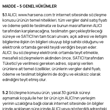
MADDE – 5 GENEL HÜKÜMLER
5.1
ALICI, www.harsena.com.tr internet sitesinde sözleşme
konusu ürünün temel nitelikleri, tüm vergiler dahil satış fiyatı
ve ödeme şekli ile teslimata ve bunun masraflarının ALICI
tarafından karşılanacağına, teslimatın gerçekleştirileceği
süreye ve SATICI’nın tam ticari unvanı, açık adresi ve iletişim
bilgilerine ilişkin ön bilgileri okuyup bilgi sahibi olduğunu ve
elektronik ortamda gerekli teyidi verdiğini beyan eder.
ALICI; bu sözleşmeyi elektronik ortamda teyit etmekle,
mesafeli sözleşmelerin akdinden önce, SATICI tarafından
Tüketici’ye verilmesi gereken adres, siparişi verilen
ürünlere ait temel özellikler, ürünlerin vergiler dahil fiyatı,
ödeme ve teslimat bilgilerini de doğru ve eksiksiz olarak
edindiğini teyit etmiş olur.
5.2
Sözleşme konusu ürün, yasal 30 günlük süreyi
aşmamak koşulu ile her bir ürün için ALICI’nın yerleşim
yerinin uzaklığına bağlı olarak internet sitesinde ön bilgiler
içinde açıklanan süre içinde ALICI veya gösterdiği adresteki