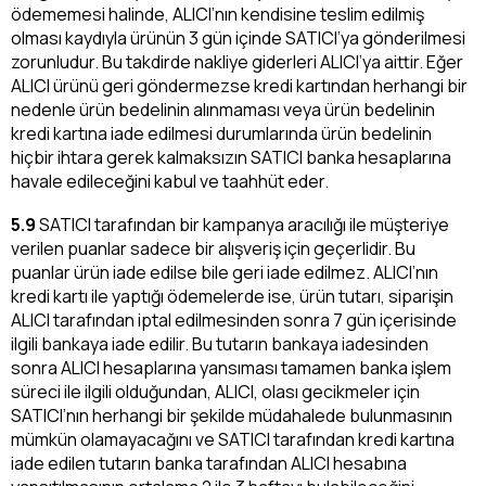
ödememesi halinde, ALICI’nın kendisine teslim edilmiş
olması kaydıyla ürünün 3 gün içinde SATICI’ya gönderilmesi
zorunludur. Bu takdirde nakliye giderleri ALICI’ya aittir. Eğer
ALICI ürünü geri göndermezse kredi kartından herhangi bir
nedenle ürün bedelinin alınmaması veya ürün bedelinin
kredi kartına iade edilmesi durumlarında ürün bedelinin
hiçbir ihtara gerek kalmaksızın SATICI banka hesaplarına
havale edileceğini kabul ve taahhüt eder.
5.9
SATICI tarafından bir kampanya aracılığı ile müşteriye
verilen puanlar sadece bir alışveriş için geçerlidir. Bu
puanlar ürün iade edilse bile geri iade edilmez. ALICI’nın
kredi kartı ile yaptığı ödemelerde ise, ürün tutarı, siparişin
ALICI tarafından iptal edilmesinden sonra 7 gün içerisinde
ilgili bankaya iade edilir. Bu tutarın bankaya iadesinden
sonra ALICI hesaplarına yansıması tamamen banka işlem
süreci ile ilgili olduğundan, ALICI, olası gecikmeler için
SATICI’nın herhangi bir şekilde müdahalede bulunmasının
mümkün olamayacağını ve SATICI tarafından kredi kartına
iade edilen tutarın banka tarafından ALICI hesabına