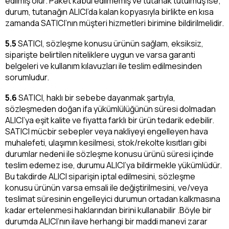
edilmiş olur. Paket kabul edilmemiş ve tutanak tutulmuş ise;
durum, tutanağın ALICI’da kalan kopyasıyla birlikte en kısa
zamanda SATICI’nın müşteri hizmetleri birimine bildirilmelidir.
5.5
SATICI, sözleşme konusu ürünün sağlam, eksiksiz,
siparişte belirtilen niteliklere uygun ve varsa garanti
belgeleri ve kullanım kılavuzları ile teslim edilmesinden
sorumludur.
5.6
SATICI, haklı bir sebebe dayanmak şartıyla,
sözleşmeden doğan ifa yükümlülüğünün süresi dolmadan
ALICI’ya eşit kalite ve fiyatta farklı bir ürün tedarik edebilir.
SATICI mücbir sebepler veya nakliyeyi engelleyen hava
muhalefeti, ulaşımın kesilmesi, stok/rekolte kısıtları gibi
durumlar nedeni ile sözleşme konusu ürünü süresi içinde
teslim edemez ise, durumu ALICI’ya bildirmekle yükümlüdür.
Bu takdirde ALICI siparişin iptal edilmesini, sözleşme
konusu ürünün varsa emsali ile değiştirilmesini, ve/veya
teslimat süresinin engelleyici durumun ortadan kalkmasına
kadar ertelenmesi haklarından birini kullanabilir .Böyle bir
durumda ALICI’nın ilave herhangi bir maddi manevi zarar