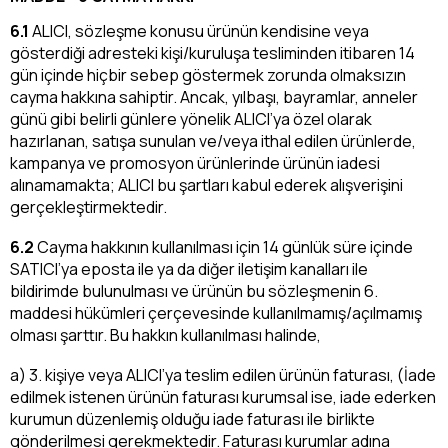
6.1
ALICI, sözleşme konusu ürünün kendisine veya
gösterdiği adresteki kişi/kuruluşa tesliminden itibaren 14
gün içinde hiçbir sebep göstermek zorunda olmaksızın
cayma hakkına sahiptir. Ancak, yılbaşı, bayramlar, anneler
günü gibi belirli günlere yönelik ALICI’ya özel olarak
hazırlanan, satışa sunulan ve/veya ithal edilen ürünlerde,
kampanya ve promosyon ürünlerinde ürünün iadesi
alınamamakta; ALICI bu şartları kabul ederek alışverişini
gerçekleştirmektedir.
6.2
Cayma hakkının kullanılması için 14 günlük süre içinde
SATICI’ya eposta ile ya da diğer iletişim kanalları ile
bildirimde bulunulması ve ürünün bu sözleşmenin 6.
maddesi hükümleri çerçevesinde kullanılmamış/açılmamış
olması şarttır. Bu hakkın kullanılması halinde,
a) 3. kişiye veya ALICI’ya teslim edilen ürünün faturası, (İade
edilmek istenen ürünün faturası kurumsal ise, iade ederken
kurumun düzenlemiş olduğu iade faturası ile birlikte
gönderilmesi gerekmektedir. Faturası kurumlar adına