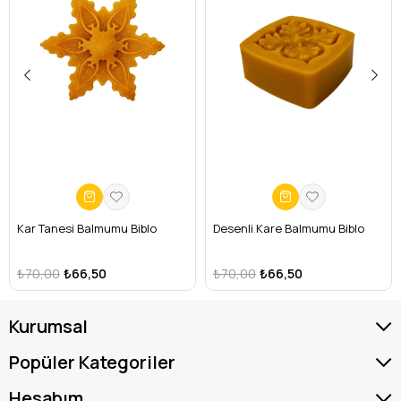
Ölçüler:
5 cm en, 7 cm boy ve 2.5 cm
derinliğe sahiptir.
Kütle:
46 gram ağırlığındadır.
Eşsiz gül deseniyle Harsena'nın sanatsal
dokunuşunu yansıtan bu biblo, evinizin her
köşesinde asil ve huzurlu bir hava yaratır.
Kendiniz veya sevdikleriniz için özel ve kalıcı
bir hediye seçeneğidir.
Kar Tanesi Balmumu Biblo
Desenli Kare Balmumu Biblo
₺70,00
₺66,50
₺70,00
₺66,50
Kurumsal
Popüler Kategoriler
Hesabım