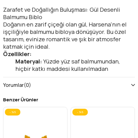
Zarafet ve Doğallığın Buluşması: Gül Desenli
Balmumu Biblo
Doğanın en zarif çiçeği olan gül, Harsena'nın el
işçiliğiyle balmumu bibloya dönüşüyor. Bu özel
tasarım, evinize romantik ve şık bir atmosfer
katmak için ideal.
Özellikler:
Materyal:
Yüzde yüz saf balmumundan,
hiçbir katkı maddesi kullanılmadan
üretilmiştir.
Tasarım:
Gülün katmanlı ve detaylı yapısı,
Yorumlar
(0)
ustalıkla bibloya işlenmiştir. Canlı ve
gerçekçi duruşuyla göz doldurur.
Benzer Ürünler
Kullanım Alanı:
İçerisinde ip
bulunmadığından dekoratif bir obje olarak
%5
%5
tasarlanmıştır. Sehpa, komodin veya
kitaplık gibi alanlarda estetik bir görünüm
sağlar.