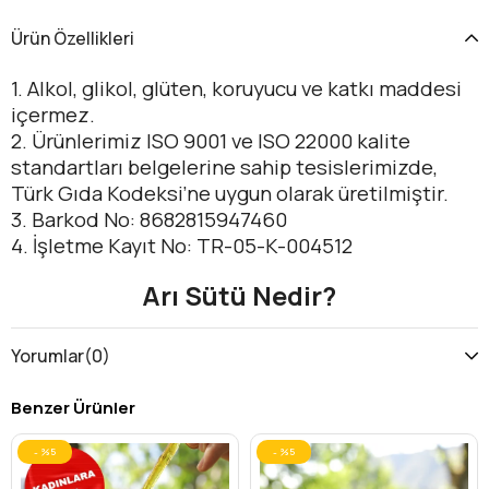
Ürün Özellikleri
1. Alkol, glikol, glüten, koruyucu ve katkı maddesi
içermez.
2. Ürünlerimiz ISO 9001 ve ISO 22000 kalite
standartları belgelerine sahip tesislerimizde,
Türk Gıda Kodeksi’ne uygun olarak üretilmiştir.
3. Barkod No: 8682815947460
4. İşletme Kayıt No: TR-05-K-004512
Arı Sütü Nedir?
● Arı sütü; genç işçi arıların ana arı adaylarını ve
Yorumlar
(0)
ana arıları beslemek için ürettiği bir arı
ürünüdür. Arı sütü; bileşiminde ortalama % 60-
Benzer Ürünler
70 nem, % 12-15 ham protein, % 3-6 yağ, % 10-16
karbonhidrat, % 1.5 mineral ve vitaminler
%5
%5
içermektedir. Ayrıca içerisinde; 10-HDA (10